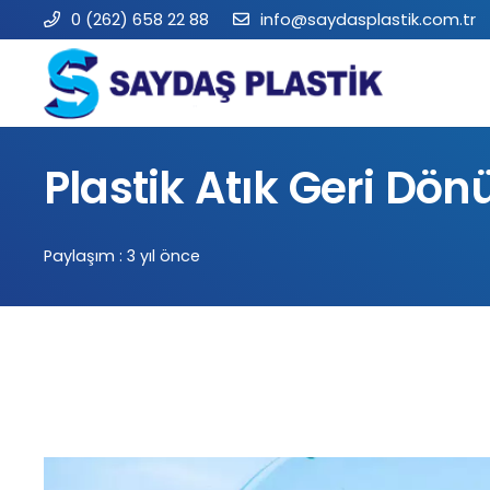
0 (262) 658 22 88
info@saydasplastik.com.tr
Plastik Atık Geri D
Paylaşım :
3 yıl önce