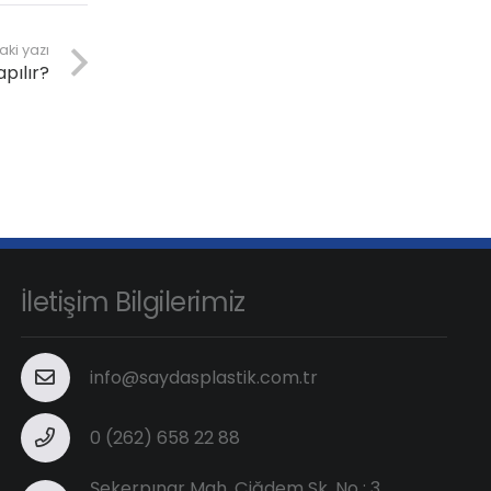
aki yazı
apılır?
İletişim Bilgilerimiz
info@saydasplastik.com.tr
0 (262) 658 22 88
Şekerpınar Mah. Çiğdem Sk. No : 3