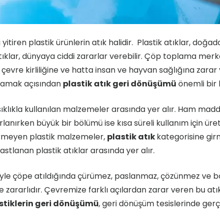
i yitiren plastik ürünlerin atık halidir. Plastik atıklar, doğa
ıklar, dünyaya ciddi zararlar verebilir. Çöp toplama merk
evre kirliliğine ve hatta insan ve hayvan sağlığına zarar v
ğlamak açısından
plastik atık geri dönüşümü
önemli bir 
ıklıkla kullanılan malzemeler arasında yer alır. Ham madd
lanırken büyük bir bölümü ise kısa süreli kullanım için üreti
irmeyen plastik malzemeler,
plastik atık
kategorisine gir
 rastlanan plastik atıklar arasında yer alır.
eniyle çöpe atıldığında çürümez, paslanmaz, çözünmez ve 
 zararlıdır. Çevremize farklı açılardan zarar veren bu atık
astiklerin geri dönüşümü
, geri dönüşüm tesislerinde gerçek