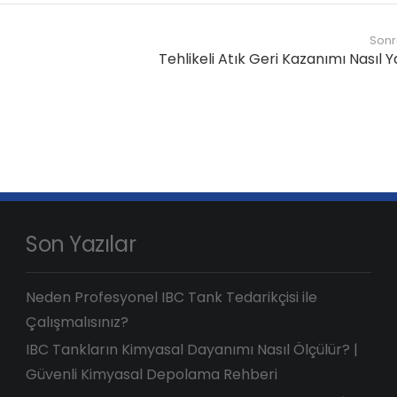
Sonr
Tehlikeli Atık Geri Kazanımı Nasıl Y
Son Yazılar
Neden Profesyonel IBC Tank Tedarikçisi ile
Çalışmalısınız?
IBC Tankların Kimyasal Dayanımı Nasıl Ölçülür? |
Güvenli Kimyasal Depolama Rehberi