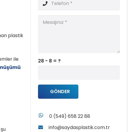
an plastik
emler ile
28 - 8 = ?
dönüşümü
GÖNDER
whatsapp
0 (549) 658 22 88
info@saydasplastik.com.tr
 şu