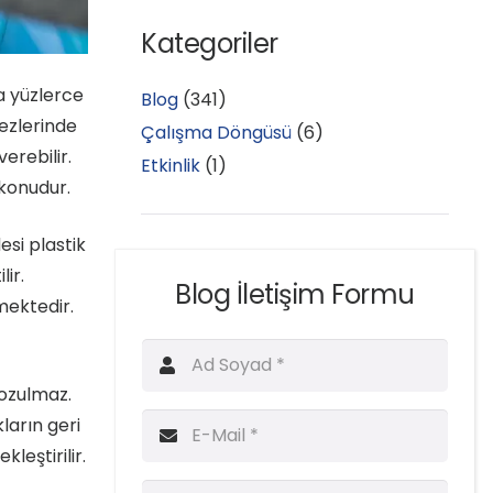
Kategoriler
da yüzlerce
Blog
(341)
ezlerinde
Çalışma Döngüsü
(6)
erebilir.
Etkinlik
(1)
konudur.
esi plastik
lir.
Blog İletişim Formu
mektedir.
bozulmaz.
ların geri
leştirilir.