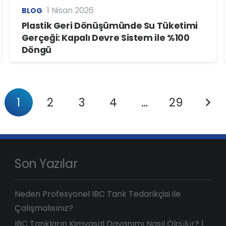
1 Nisan 2026
BLOG
Plastik Geri Dönüşümünde Su Tüketimi
Gerçeği: Kapalı Devre Sistem ile %100
Döngü
1
2
3
4
…
29
Son Yazılar
Neden Profesyonel IBC Tank Tedarikçisi ile
Çalışmalısınız?
IBC Tankların Kimyasal Dayanımı Nasıl Ölçülür? |