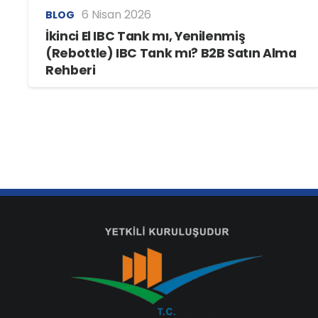
6 Nisan 2026
BLOG
İkinci El IBC Tank mı, Yenilenmiş
(Rebottle) IBC Tank mı? B2B Satın Alma
Rehberi