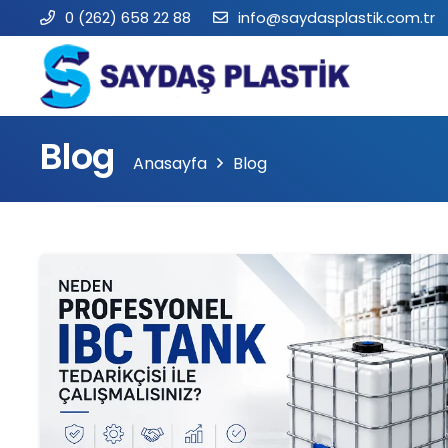
0 (262) 658 22 88
info@saydasplastik.com.tr
Blog
Anasayfa
Blog