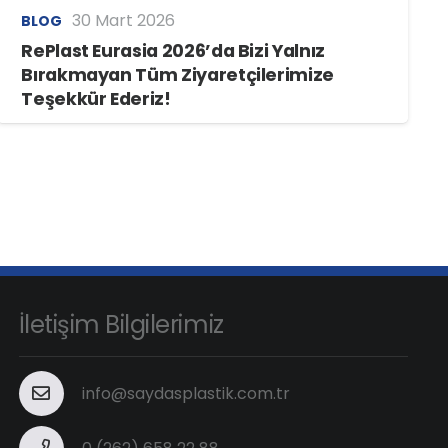
30 Mart 2026
BLOG
RePlast Eurasia 2026’da Bizi Yalnız
Bırakmayan Tüm Ziyaretçilerimize
Teşekkür Ederiz!
İletişim Bilgilerimiz
info@saydasplastik.com.tr