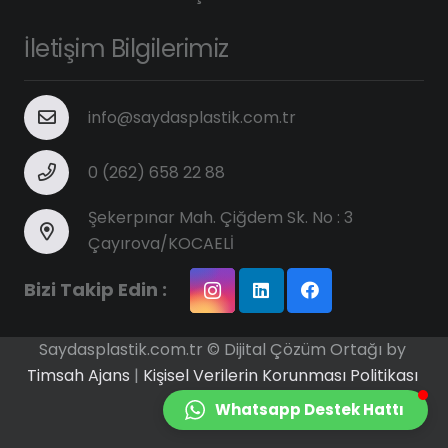
İletişim Bilgilerimiz
info@saydasplastik.com.tr
0 (262) 658 22 88
Şekerpınar Mah. Çiğdem Sk. No : 3
Çayırova/KOCAELİ
Bizi Takip Edin :
Saydasplastik.com.tr © Dijital Çözüm Ortağı by
Timsah Ajans
|
Kişisel Verilerin Korunması Politikası
Whatsapp Destek Hattı