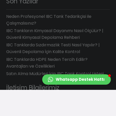
Son Yazılar
Neden Profesyonel IBC Tank Tedarikçisi ile
Çalışmalısınız?
IBC Tankların Kimyasal Dayanımı Nasıl Ölçülür? |
Güvenli Kimyasal Depolama Rehberi
IBC Tanklarda Sızdırmazlık Testi Nasıl Yapılır? |
Güvenli Depolama İçin Kalite Kontrol
IBC Tanklarda HDPE Neden Tercih Edilir?
Avantajları ve Özellikleri
Satın Alma Müdürleri İçin IBC Tank Kontrol Listesi
Whatsapp Destek Hattı
İletişim Bilgilerimiz
info@saydasplastik.com.tr