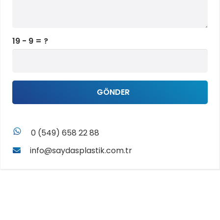
19 - 9 = ?
GÖNDER
whatsapp
0 (549) 658 22 88
info@saydasplastik.com.tr