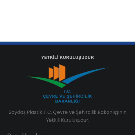
Saydaş Plastik T.C. Çevre ve Şehircilik Bakanlığının
Yetkili Kuruluşudur.