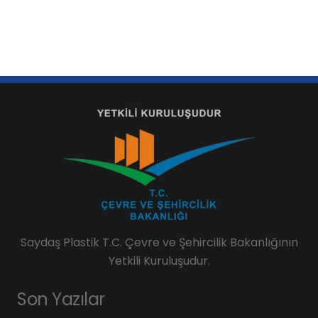
Saydaş Plastik T.C. Çevre ve Şehircilik Bakanlığının
Yetkili Kuruluşudur.
Son Yazılar