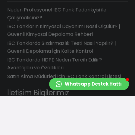
Neden Profesyonel IBC Tank Tedarikçisi ile
Çalışmalısınız?
IBC Tankların Kimyasal Dayanımı Nasıl Ölçülür? |
Güvenli Kimyasal Depolama Rehberi
IBC Tanklarda Sızdırmazlık Testi Nasıl Yapılır? |
Güvenli Depolama İçin Kalite Kontrol
IBC Tanklarda HDPE Neden Tercih Edilir?
Avantajları ve Özellikleri
Satın Alma Müdürleri İçin IBC Tank Kontrol Listesi
Whatsapp Destek Hattı
İletişim Bilgilerimiz
info@saydasplastik.com.tr
0 (262) 658 22 88