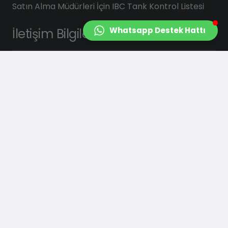
Satın Alma Müdürleri İçin IBC Tank Kontrol Listesi
Whatsapp Destek Hattı
İletişim Bilgilerimiz
info@saydasplastik.com.tr
0 (262) 658 22 88
Şekerpınar Mah. Çiğdem Sk. No : 3
Çayırova/KOCAELİ
Bizi Takip Edin :
Saydasplastik.com.tr © Dijital Çözüm Ortağı by
Timsah Ajans
|
Kişisel Verilerin Korunması Politikası