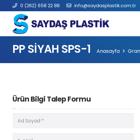
0 (262) 658 22 88
info@saydasplastik.com.tr
PP SİYAH SPS-1
Anasayfa
Gran
Ürün Bilgi Talep Formu