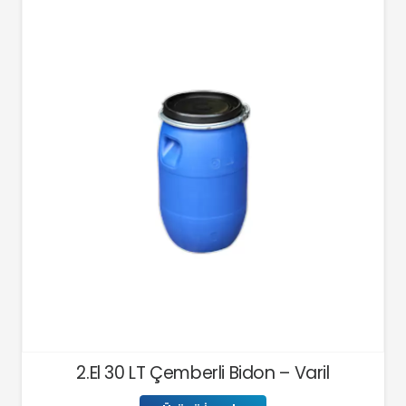
i Bidon – Varil
2.El 60 LT Çanta