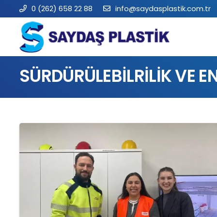
0 (262) 658 22 88
info@saydasplastik.com.tr
SÜRDÜRÜLEBİLRİLİK VE EN