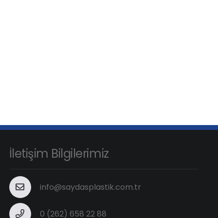
İletişim Bilgilerimiz
info@saydasplastik.com.tr
0 (262) 658 22 88