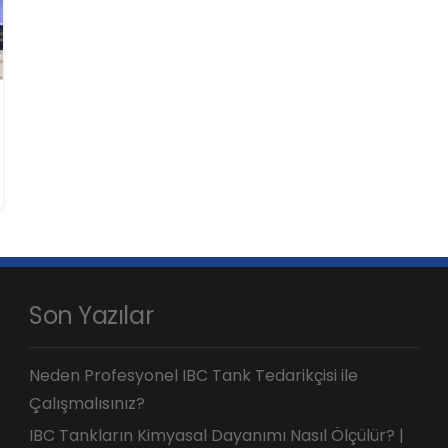
Son Yazılar
Neden Profesyonel IBC Tank Tedarikçisi ile
Çalışmalısınız?
IBC Tankların Kimyasal Dayanımı Nasıl Ölçülür? |