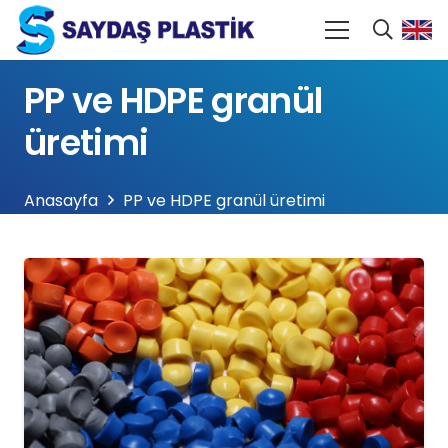
PP ve HDPE granül
üretimi
Anasayfa
PP ve HDPE granül üretimi