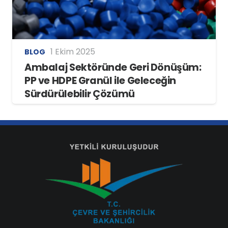
1 Ekim 2025
BLOG
Ambalaj Sektöründe Geri Dönüşüm:
PP ve HDPE Granül ile Geleceğin
Sürdürülebilir Çözümü