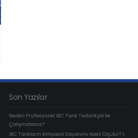
Son Yazılar
Neden Profesyonel IBC Tank Tedarikçisi ile
Çalışmalısınız?
IBC Tankların Kimyasal Dayanımı Nasıl Ölçülür? |