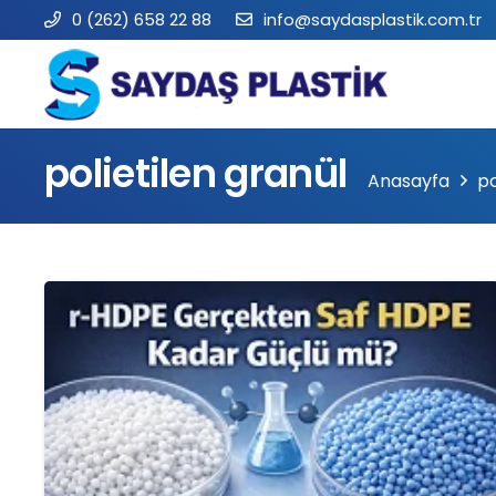
0 (262) 658 22 88
info@saydasplastik.com.tr
polietilen granül
Anasayfa
po