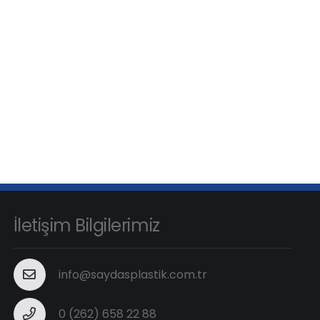
İletişim Bilgilerimiz
info@saydasplastik.com.tr
0 (262) 658 22 88