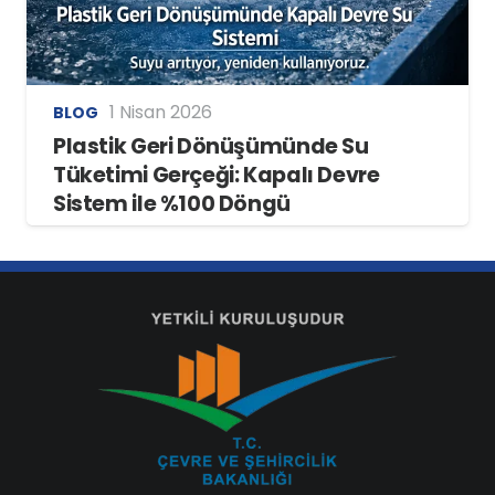
1 Nisan 2026
BLOG
Plastik Geri Dönüşümünde Su
Tüketimi Gerçeği: Kapalı Devre
Sistem ile %100 Döngü