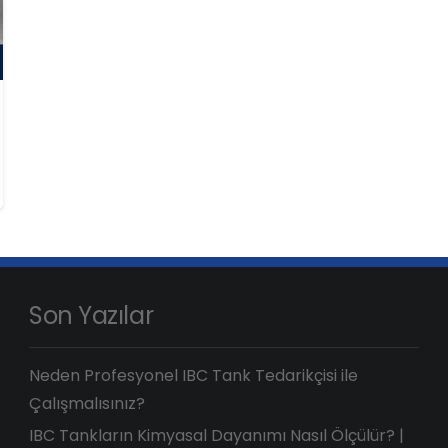
Son Yazılar
Neden Profesyonel IBC Tank Tedarikçisi ile
Çalışmalısınız?
IBC Tankların Kimyasal Dayanımı Nasıl Ölçülür? |