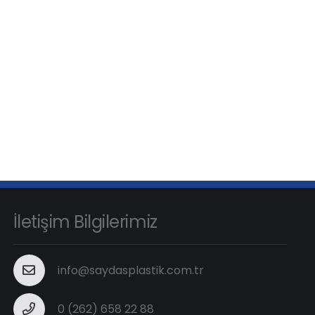
İletişim Bilgilerimiz
info@saydasplastik.com.tr
0 (262) 658 22 88