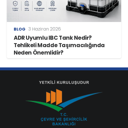
3 Haziran 2026
BLOG
ADR Uyumlu IBC Tank Nedir?
Tehlikeli Madde Taşımacılığında
Neden Önemlidir?