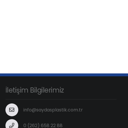
İletişim Bilgilerimiz
info@saydasplastik.com.tr
0 (262) 658 22 88