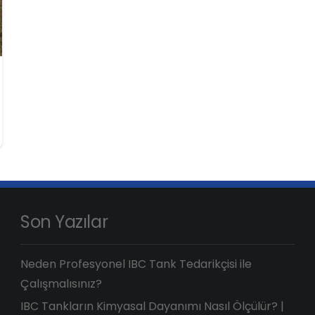
Son Yazılar
Neden Profesyonel IBC Tank Tedarikçisi ile
Çalışmalısınız?
IBC Tankların Kimyasal Dayanımı Nasıl Ölçülür? |