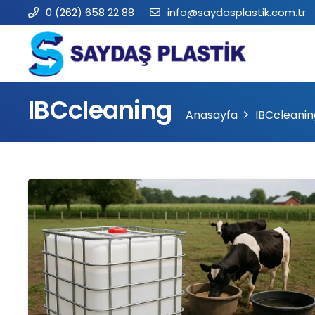
0 (262) 658 22 88
info@saydasplastik.com.tr
IBCcleaning
Anasayfa
IBCcleanin