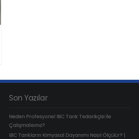
Son Yazılar
Neden Profesyonel IBC Tank Tedarikçisi ile
Çalışmalısınız?
IBC Tankların Kimyasal Dayanımı Nasıl Ölçülür? |