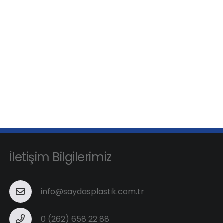
İletişim Bilgilerimiz
info@saydasplastik.com.tr
0 (262) 658 22 88