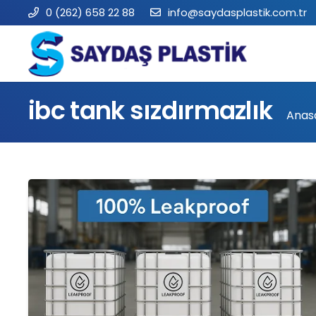
0 (262) 658 22 88
info@saydasplastik.com.tr
ibc tank sızdırmazlık
Anas