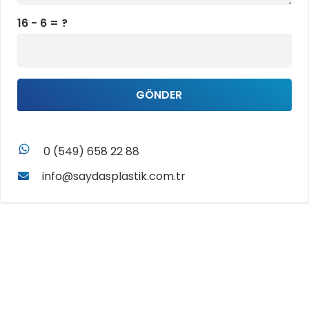
16 - 6 = ?
GÖNDER
whatsapp
0 (549) 658 22 88
info@saydasplastik.com.tr