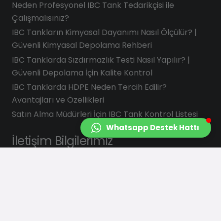
Neden Profesyonel IBC Tank Tedarikçisi ile
Çalışmalısınız?
IBC Tankların Kimyasal Dayanımı Nasıl Ölçülür? |
Güvenli Kimyasal Depolama Rehberi
IBC Tanklarda Sızdırmazlık Testi Nasıl Yapılır? |
Güvenli Depolama İçin Kalite Kontrol
IBC Tanklarda HDPE Neden Tercih Edilir?
Avantajları ve Özellikleri
Satın Alma Müdürleri İçin IBC Tank Kontrol Listesi
Whatsapp Destek Hattı
İletişim Bilgilerimiz
info@saydasplastik.com.tr
0 (262) 658 22 88