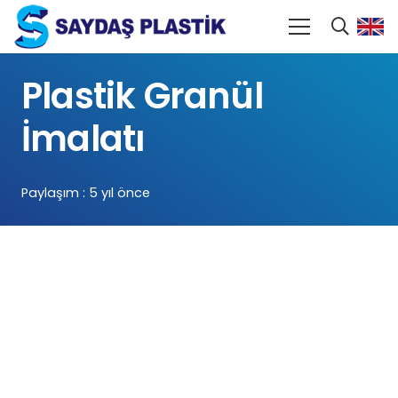
Plastik Granül
İmalatı
Paylaşım :
5 yıl önce