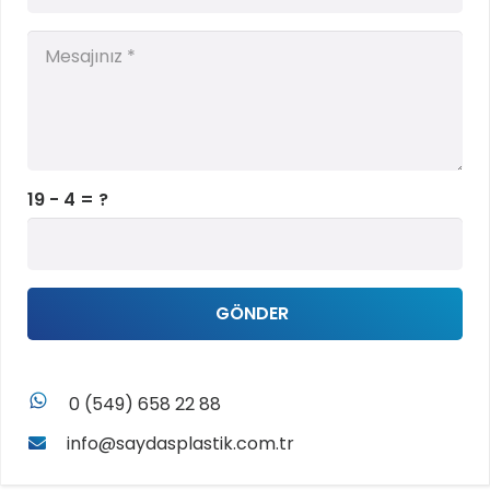
19 - 4 = ?
GÖNDER
whatsapp
0 (549) 658 22 88
info@saydasplastik.com.tr