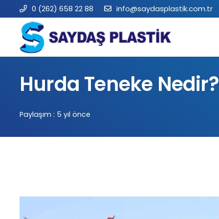
0 (262) 658 22 88
info@saydasplastik.com.tr
Hurda Teneke Nedir?
Paylaşım :
5 yıl önce