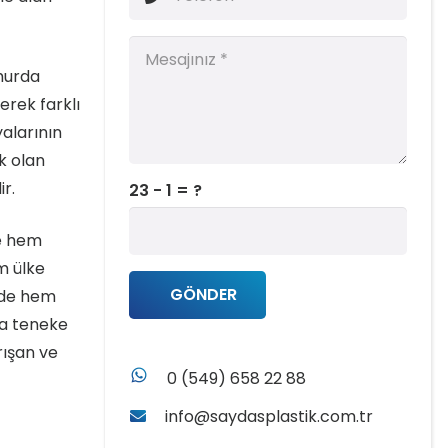
 hurda
erek farklı
yalarının
k olan
r.
23 - 1 = ?
se hem
m ülke
GÖNDER
 de hem
da teneke
rışan ve
whatsapp
0 (549) 658 22 88
info@saydasplastik.com.tr