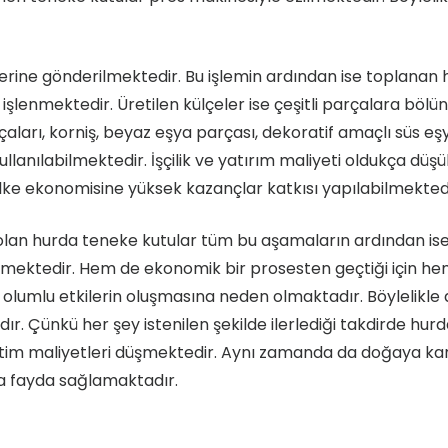
erine gönderilmektedir. Bu işlemin ardından ise toplanan
şlenmektedir. Üretilen külçeler ise çeşitli parçalara bölün
aları, korniş, beyaz eşya parçası, dekoratif amaçlı süs eş
lanılabilmektedir. İşçilik ve yatırım maliyeti oldukça düşü
ülke ekonomisine yüksek kazançlar katkısı yapılabilmektedi
i olan hurda teneke kutular tüm bu aşamaların ardından i
gelmektedir. Hem de ekonomik bir prosesten geçtiği için he
olumlu etkilerin oluşmasına neden olmaktadır. Böylelikle
ır. Çünkü her şey istenilen şekilde ilerlediği takdirde hur
üretim maliyetleri düşmektedir. Aynı zamanda da doğaya ka
da fayda sağlamaktadır.