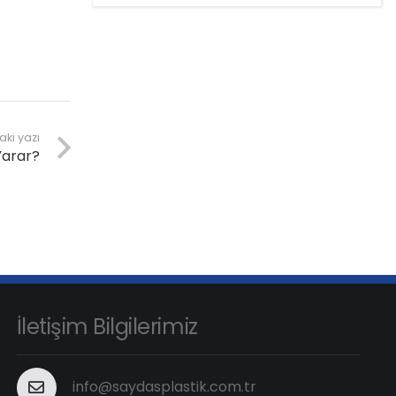
aki yazı
Yarar?
İletişim Bilgilerimiz
info@saydasplastik.com.tr