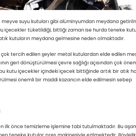
rı, meyve suyu kutuları gibi alüminyumdan meydana getiril
Bu içecekler tüketildiği, bittiği zaman ise hurda teneke kut
 atık kutuların meydana gelmesine neden olmaktadır.
çok tercih edilen şeyler metal kutulardan elde edilen me
ının geri dönüştürülmesi çevre sağlığı açısından çok önem
 kutu içecekler içindeki içecek bittiğinde artık bir atık ha
rülmesi önemli bir maddi kazancın elde edilmesin sebep
i
 ilk önce temizleme işlemine tabi tutulmaktadır. Bu aş
en teneke kutular pres makinesiyle ezilmektedir. Böylelik