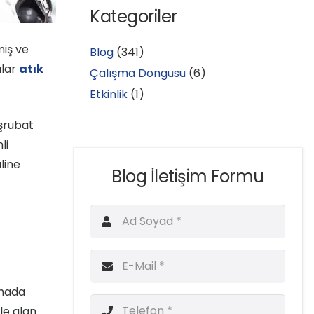
Kategoriler
miş ve
Blog
(341)
ular
atık
Çalışma Döngüsü
(6)
Etkinlik
(1)
şrubat
li
line
Blog İletişim Formu
amada
le alan