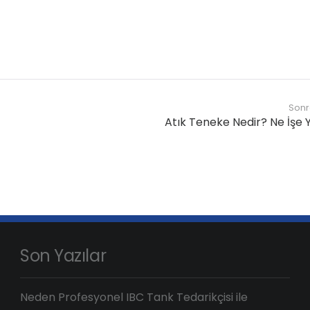
Sonr
Atık Teneke Nedir? Ne İşe 
Son Yazılar
Neden Profesyonel IBC Tank Tedarikçisi ile