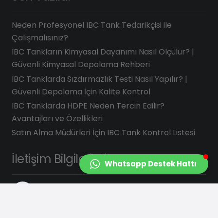
Neden Profesyonel IBC Tank Tedarikçisi ile
Çalışmalısınız?
IBC Tankların Kimyasal Dayanımı Nasıl Ölçülür? |
Güvenli Kimyasal Depolama Rehberi
IBC Tanklarda Sızdırmazlık Testi Nasıl Yapılır? |
Güvenli Depolama İçin Kalite Kontrol
IBC Tanklarda HDPE Neden Tercih Edilir?
Avantajları ve Özellikleri
Satın Alma Müdürleri İçin IBC Tank Kontrol Listesi
İletişim Bilgilerimiz
Whatsapp Destek Hattı
info@saydasplastik.com.tr