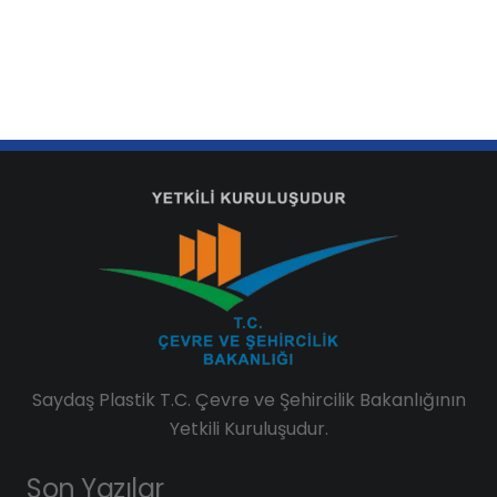
Saydaş Plastik T.C. Çevre ve Şehircilik Bakanlığının
Yetkili Kuruluşudur.
Son Yazılar