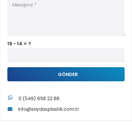
19 - 14 = ?
GÖNDER
whatsapp
0 (549) 658 22 88
info@saydasplastik.com.tr