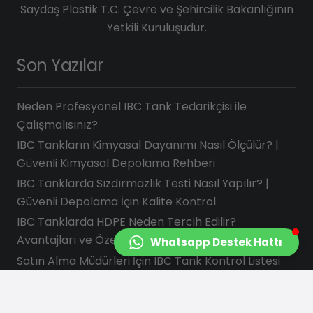
Saydaş Plastik T.C. Çevre ve Şehircilik Bakanlığının
Yetkili Kuruluşudur.
Son Yazılar
Neden Profesyonel IBC Tank Tedarikçisi ile
Çalışmalısınız?
IBC Tankların Kimyasal Dayanımı Nasıl Ölçülür? |
Güvenli Kimyasal Depolama Rehberi
IBC Tanklarda Sızdırmazlık Testi Nasıl Yapılır? |
Güvenli Depolama İçin Kalite Kontrol
IBC Tanklarda HDPE Neden Tercih Edilir?
Avantajları ve Özellikleri
Whatsapp Destek Hattı
Satın Alma Müdürleri İçin IBC Tank Kontrol Listesi
İletişim Bilgilerimiz