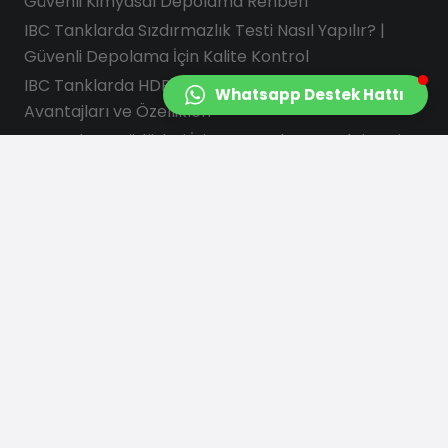
Güvenli Kimyasal Depolama Rehberi
IBC Tanklarda Sızdırmazlık Testi Nasıl Yapılır? |
Güvenli Depolama İçin Kalite Kontrol
IBC Tanklarda HDPE Neden Tercih Edilir?
Whatsapp Destek Hattı
Avantajları ve Özellikleri
Satın Alma Müdürleri İçin IBC Tank Kontrol Listesi
İletişim Bilgilerimiz
info@saydasplastik.com.tr
0 (262) 658 22 88
Şekerpınar Mah. Çiğdem Sk. No : 3
Çayırova/KOCAELİ
Bizi Takip Edin :