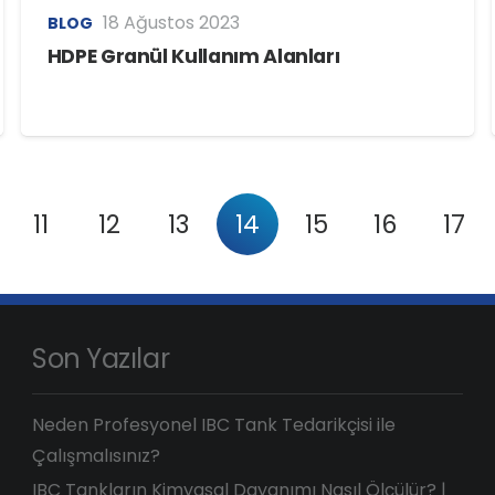
18 Ağustos 2023
BLOG
HDPE Granül Kullanım Alanları
11
12
13
14
15
16
17
Son Yazılar
Neden Profesyonel IBC Tank Tedarikçisi ile
Çalışmalısınız?
IBC Tankların Kimyasal Dayanımı Nasıl Ölçülür? |