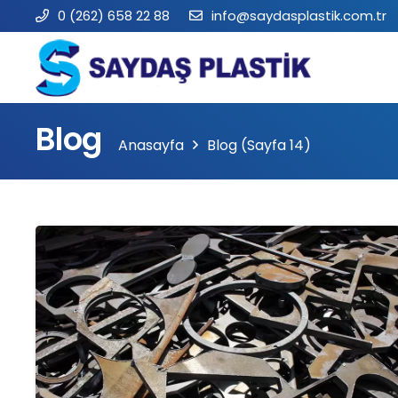
0 (262) 658 22 88
info@saydasplastik.com.tr
Blog
Anasayfa
Blog
(Sayfa 14)