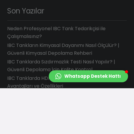
Son Yazılar
Neden Profesyonel IBC Tank Tedarikçisi ile
Çalışmalısınız?
IBC Tankların Kimyasal Dayanımı Nasıl Ölçülür? |
Güvenli Kimyasal Depolama Rehberi
IBC Tanklarda Sızdırmazlık Testi Nasıl Yapılır? |
Güvenli Depolama İçin Kalite Kontrol
Whatsapp Destek Hattı
IBC Tanklarda HDPE Neden Tercih Edilir?
Avantajları ve Özellikleri
Satın Alma Müdürleri İçin IBC Tank Kontrol Listesi
İletişim Bilgilerimiz
info@saydasplastik.com.tr