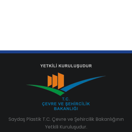
Saydaş Plastik T.C. Çevre ve Şehircilik Bakanlığının
Yetkili Kuruluşudur.