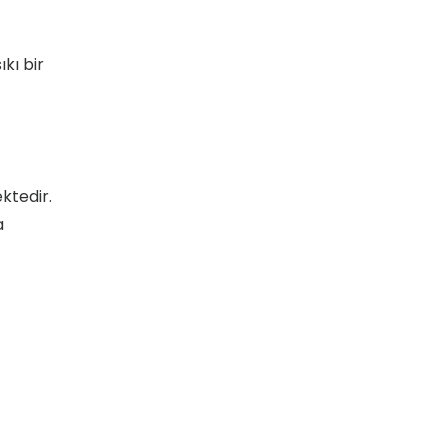
kı bir
ktedir.
a