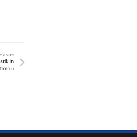
aki yazı
tik’in
kıları