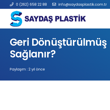
0 (262) 658 22 88
info@saydasplastik.com.tr
Geri Dönüştürülmüş H
Sağlanır?
Paylaşım :
2 yıl önce