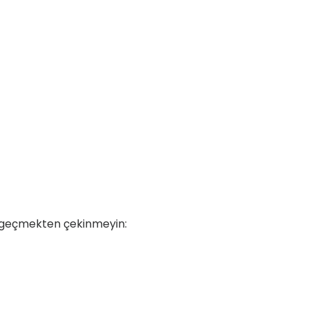
ime geçmekten çekinmeyin: