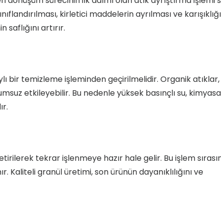
i dönüşüm sürecinin ilk adımı olan atık ayrıştırma işlemi 
nıflandırılması, kirletici maddelerin ayrılması ve karışıklığ
saflığını artırır.
 bir temizleme işleminden geçirilmelidir. Organik atıklar,
suz etkileyebilir. Bu nedenle yüksek basınçlı su, kimyasa
ır.
tirilerek tekrar işlenmeye hazır hale gelir. Bu işlem sırası
Kaliteli granül üretimi, son ürünün dayanıklılığını ve