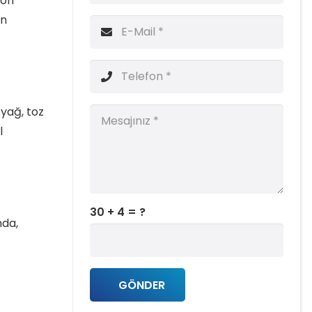
son
ın
 yağ, toz
l
30 + 4 = ?
nda,
GÖNDER