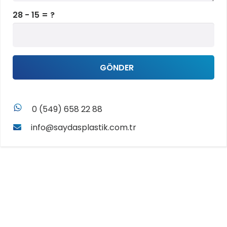
28 - 15 = ?
GÖNDER
whatsapp
0 (549) 658 22 88
info@saydasplastik.com.tr