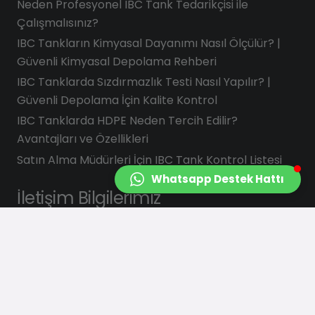
Neden Profesyonel IBC Tank Tedarikçisi ile
Çalışmalısınız?
IBC Tankların Kimyasal Dayanımı Nasıl Ölçülür? |
Güvenli Kimyasal Depolama Rehberi
IBC Tanklarda Sızdırmazlık Testi Nasıl Yapılır? |
Güvenli Depolama İçin Kalite Kontrol
IBC Tanklarda HDPE Neden Tercih Edilir?
Avantajları ve Özellikleri
Satın Alma Müdürleri İçin IBC Tank Kontrol Listesi
Whatsapp Destek Hattı
İletişim Bilgilerimiz
info@saydasplastik.com.tr
0 (262) 658 22 88