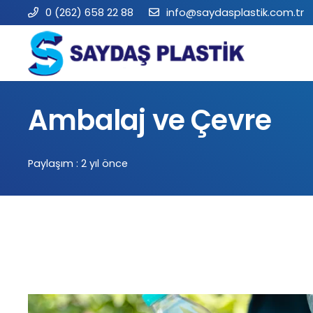
0 (262) 658 22 88
info@saydasplastik.com.tr
Ambalaj ve Çevre
Paylaşım :
2 yıl önce