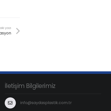
aki yazı
vasyon
İletişim Bilgilerimiz
info@saydasplastik.com.tr