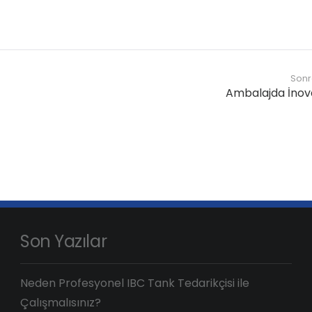
Sonr
Ambalajda İno
Son Yazılar
Neden Profesyonel IBC Tank Tedarikçisi ile
Çalışmalısınız?