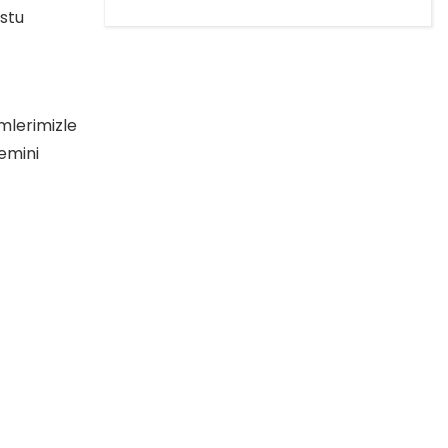
stu
mlerimizle
emini