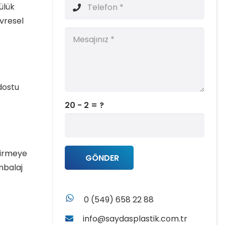
ülük
evresel
 dostu
20 - 2 = ?
ndirmeye
GÖNDER
ambalaj
whatsapp
0 (549) 658 22 88
info@saydasplastik.com.tr