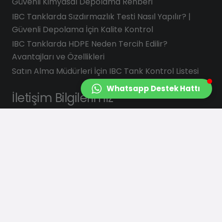
Güvenli Kimyasal Depolama Rehberi
IBC Tanklarda Sızdırmazlık Testi Nasıl Yapılır? |
Güvenli Depolama İçin Kalite Kontrol
IBC Tanklarda HDPE Neden Tercih Edilir?
Avantajları ve Özellikleri
Satın Alma Müdürleri İçin IBC Tank Kontrol Listesi
Whatsapp Destek Hattı
İletişim Bilgilerimiz
info@saydasplastik.com.tr
0 (262) 658 22 88
Şekerpınar Mah. Çiğdem Sk. No : 3
Çayırova/KOCAELİ
Bizi Takip Edin :